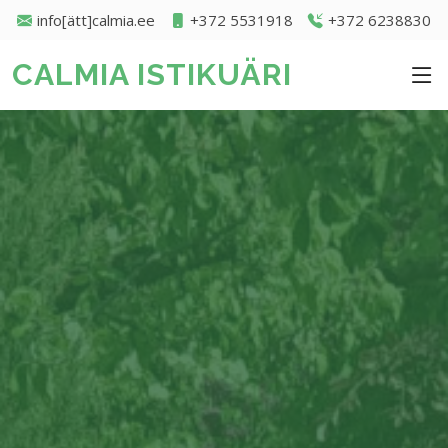
info[ätt]calmia.ee
+372 5531918
+372 6238830
CALMIA ISTIKUÄRI