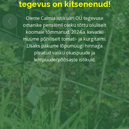
tegevus on kitsenenud!
Oleme Calmia Istikuäri OÜ tegevuse
omanike pensionil oleku tõttu oluliselt
koomale tõmmanud. 2024.a. kevadel
müüme põhiliselt tomati- ja kurgitaimi.
Lisaks pakume lõpumüügi hinnaga
piiratud valiku okaspuude ja
lehtpuude/põõsaste istikuid.